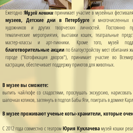
Ежегодно
принимает участие в музейных фестиваля
Музей кошки
музеев, Детские дни в Петербурге
и многочисленных в
художников и других творческих личностей. Постоянно пр
тематические мероприятия, выставки кошек, театральные предс
мастер-классы и арт-пикники. Кроме того, музей подд
благотворительные акции
по благоустройству мест обитания ж
городе ("Котофикация дворов"), принимает участие во Всеми
кастрации, обеспечивает поддержку приютов для животных.
В музее вы сможете:
выпить чай/кофе со сладостями, прослушать экскурсию, нарисовать 
шапочках котиков, заглянуть в подпол Бабы Яги, поиграть в домике Кар
В музее проживают ученые коты-хранители, которые очен
С 2012 года совместно с театром
Юрия Куклачева
музей кошки реал