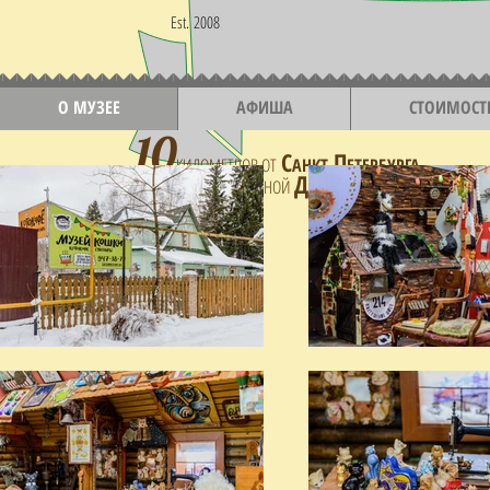
Est. 2008
О МУЗЕЕ
АФИША
СТОИМОСТ
10
С
П
КИЛОМЕТРОВ ОТ
АНКТ-
ЕТЕРБУРГА
Н
Д
Ж
А ПУТИ
ЛЕГЕНДАРНОЙ
ОРОГИ
ИЗНИ